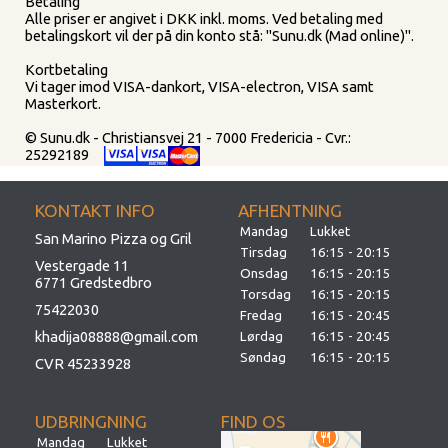
Betaling
Alle priser er angivet i DKK inkl. moms. Ved betaling med
betalingskort vil der på din konto stå: "Sunu.dk (Mad online)".
Kortbetaling
Vi tager imod VISA-dankort, VISA-electron, VISA samt
Masterkort.
© Sunu.dk - Christiansvej 21 - 7000 Fredericia - Cvr.:
25292189
KONTAKT INFO
AFHENTNING
Mandag
Lukket
San Marino Pizza og Gril
Tirsdag
16:15 - 20:15
Vestergade 11
Onsdag
16:15 - 20:15
6771 Gredstedbro
Torsdag
16:15 - 20:15
75422030
Fredag
16:15 - 20:45
khadija08888@gmail.com
Lørdag
16:15 - 20:45
Søndag
16:15 - 20:15
CVR 45233928
UDBRINGNING
FIND OS
Mandag
Lukket