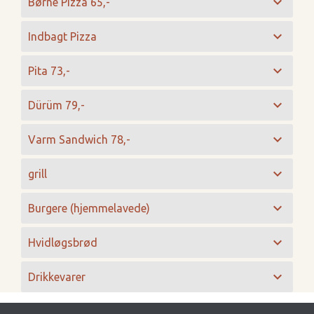
expand_more
Børne Pizza 65,-
expand_more
Indbagt Pizza
expand_more
Pita 73,-
expand_more
Dürüm 79,-
expand_more
Varm Sandwich 78,-
expand_more
grill
expand_more
Burgere
(hjemmelavede)
expand_more
Hvidløgsbrød
expand_more
Drikkevarer